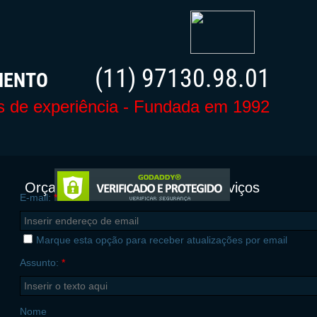
(11) 97130.98.01
RÇAMENTO
 de experiência - Fundada em 1992
Orçamentos
Serviços
E-mail:
*
Marque esta opção para receber atualizações por email
Assunto:
*
Nome